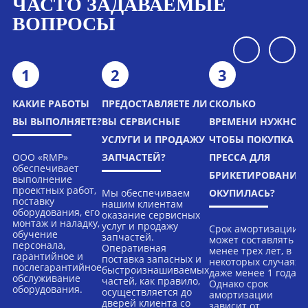
ЧАСТО ЗАДАВАЕМЫЕ
ВОПРОСЫ
1
2
3
КАКИЕ РАБОТЫ
ПРЕДОСТАВЛЯЕТЕ ЛИ
СКОЛЬКО
ВЫ ВЫПОЛНЯЕТЕ?
ВЫ СЕРВИСНЫЕ
ВРЕМЕНИ НУЖНО,
УСЛУГИ И ПРОДАЖУ
ЧТОБЫ ПОКУПКА
ООО «RMP»
ЗАПЧАСТЕЙ?
ПРЕССА ДЛЯ
обеспечивает
БРИКЕТИРОВАНИЯ
выполнение
проектных работ,
Мы обеспечиваем
ОКУПИЛАСЬ?
поставку
нашим клиентам
оборудования, его
оказание сервисных
монтаж и наладку,
услуг и продажу
Срок амортизации
обучение
запчастей.
может составлять
персонала,
Оперативная
менее трех лет, в
гарантийное и
поставка запасных и
некоторых случаях
послегарантийное
быстроизнашиваемых
даже менее 1 года.
обслуживание
частей, как правило,
Однако срок
оборудования.
осуществляется до
амортизации
дверей клиента со
зависит от