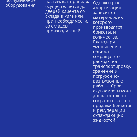
обслуживание
частей, как правило,
Однако срок
оборудования.
осуществляется до
амортизации
дверей клиента со
зависит от
склада в Риге или,
материала, из
при необходимости,
которого
со складов
производятся
производителей.
брикеты, и
количества.
Благодаря
уменьшению
объема
сокращаются
расходы на
транспортировку,
хранение и
погрузочно-
разгрузочные
работы. Срок
окупаемости можно
дополнительно
сократить за счет
продажи брикетов
и рекуперации
охлаждающих
жидкостей.