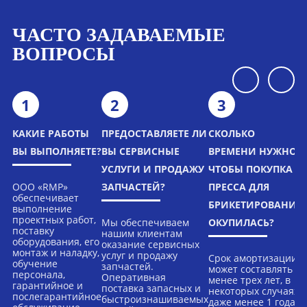
ЧАСТО ЗАДАВАЕМЫЕ
ВОПРОСЫ
1
2
3
КАКИЕ РАБОТЫ
ПРЕДОСТАВЛЯЕТЕ ЛИ
СКОЛЬКО
ВЫ ВЫПОЛНЯЕТЕ?
ВЫ СЕРВИСНЫЕ
ВРЕМЕНИ НУЖНО,
УСЛУГИ И ПРОДАЖУ
ЧТОБЫ ПОКУПКА
ООО «RMP»
ЗАПЧАСТЕЙ?
ПРЕССА ДЛЯ
обеспечивает
БРИКЕТИРОВАНИЯ
выполнение
проектных работ,
Мы обеспечиваем
ОКУПИЛАСЬ?
поставку
нашим клиентам
оборудования, его
оказание сервисных
монтаж и наладку,
услуг и продажу
Срок амортизации
обучение
запчастей.
может составлять
персонала,
Оперативная
менее трех лет, в
гарантийное и
поставка запасных и
некоторых случаях
послегарантийное
быстроизнашиваемых
даже менее 1 года.