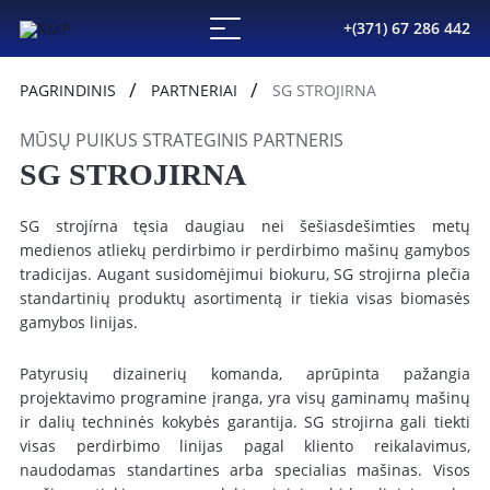
+(371) 67 286 442
PAGRINDINIS
PARTNERIAI
SG STROJIRNA
MŪSŲ PUIKUS STRATEGINIS PARTNERIS
SG STROJIRNA
SG strojírna tęsia daugiau nei šešiasdešimties metų
medienos atliekų perdirbimo ir perdirbimo mašinų gamybos
tradicijas. Augant susidomėjimui biokuru, SG strojirna plečia
standartinių produktų asortimentą ir tiekia visas biomasės
gamybos linijas.
Patyrusių dizainerių komanda, aprūpinta pažangia
projektavimo programine įranga, yra visų gaminamų mašinų
ir dalių techninės kokybės garantija. SG strojirna gali tiekti
visas perdirbimo linijas pagal kliento reikalavimus,
naudodamas standartines arba specialias mašinas. Visos