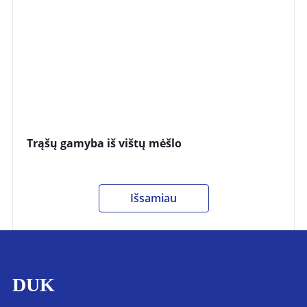
Trąšų gamyba iš vištų mėšlo
Išsamiau
DUK