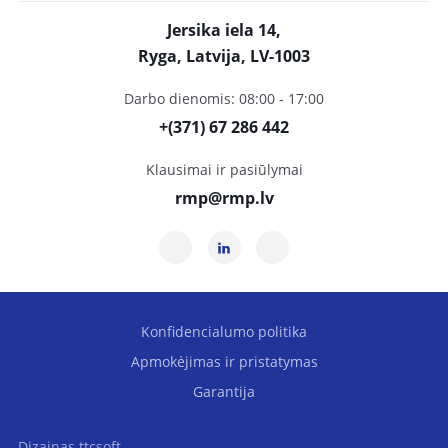
Jersika iela 14,
Ryga, Latvija, LV-1003
Darbo dienomis: 08:00 - 17:00
+(371) 67 286 442
Klausimai ir pasiūlymai
rmp@rmp.lv
Konfidencialumo politika
Apmokėjimas ir pristatymas
Garantija
Dizainas
ttcsoft