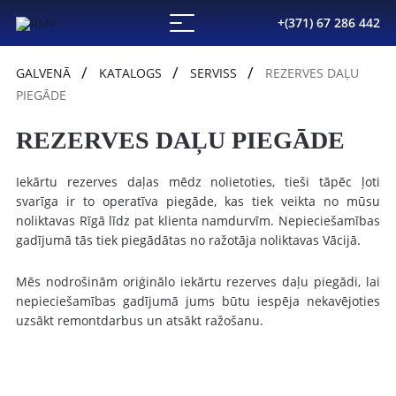
+(371) 67 286 442
GALVENĀ
KATALOGS
SERVISS
REZERVES DAĻU
PIEGĀDE
REZERVES DAĻU PIEGĀDE
Iekārtu rezerves daļas mēdz nolietoties, tieši tāpēc ļoti
svarīga ir to operatīva piegāde, kas tiek veikta no mūsu
noliktavas Rīgā līdz pat klienta namdurvīm. Nepieciešamības
gadījumā tās tiek piegādātas no ražotāja noliktavas Vācijā.
Mēs nodrošinām oriģinālo iekārtu rezerves daļu piegādi, lai
nepieciešamības gadījumā jums būtu iespēja nekavējoties
uzsākt remontdarbus un atsākt ražošanu.