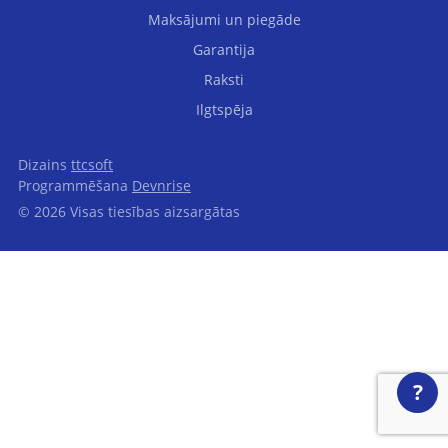
Maksājumi un piegāde
Garantija
Raksti
Ilgtspēja
Dizains
ttcsoft
Programmēšana
Devnrise
© 2026 Visas tiesības aizsargātas
?