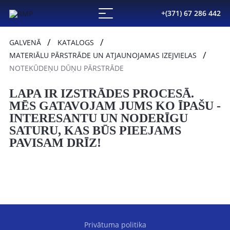
+(371) 67 286 442
GALVENĀ
KATALOGS
MATERIĀLU PĀRSTRĀDE UN ATJAUNOJAMAS IZEJVIELAS
NOTEKŪDEŅU DŪŅU PĀRSTRĀDE
LAPA IR IZSTRĀDES PROCESĀ.
MĒS GATAVOJAM JUMS KO ĪPAŠU -
INTERESANTU UN NODERĪGU
SATURU, KAS BŪS PIEEJAMS
PAVISAM DRĪZ!
Privātuma politika