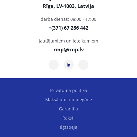
Rīga, LV-1003, Latvija
darba dienās: 08:00 - 17:00
+(371) 67 286 442
jautājumiem un ieteikumiem
rmp@rmp.lv
Privātuma politika
Maksājumi un piegāde
Garantija
Raksti
Ilgtspēja