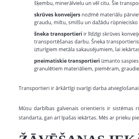
šķembu, minerālvielu un vēl citu. Šie transport
skrūves konveijers
nozīmē materiālu pārviet
graudu, miltu, smilšu un dažādu rūpniecisko 
šneka transportieri
ir līdzīgi skrūves konvei
transportēšanas darbu. Šneka transportieris d
izturīgiem metāla sakausējumiem, lai iekārtas
pneimatiskie transportieri
izmanto saspiest
granulētiem materiāliem, piemēram, graudie
Transportieri ir ārkārtīgi svarīgi darba atvieglošana
Mūsu darbības galvenais orientieris ir sistēmas 
standarta, gan arī īpašas iekārtas. Mēs ar prieku pi