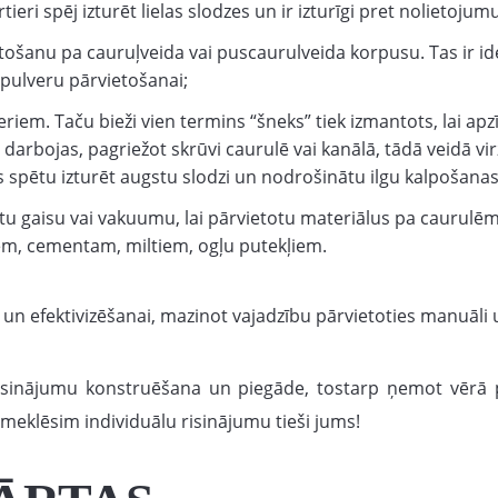
ieri spēj izturēt lielas slodzes un ir izturīgi pret nolietojum
ošanu pa cauruļveida vai puscaurulveida korpusu. Tas ir i
pulveru pārvietošanai;
jeriem. Taču bieži vien termins “šneks” tiek izmantots, lai ap
arbojas, pagriežot skrūvi caurulē vai kanālā, tādā veidā vir
 spētu izturēt augstu slodzi un nodrošinātu ilgu kalpošanas 
u gaisu vai vakuumu, lai pārvietotu materiālus pa caurulēm.
m, cementam, miltiem, ogļu putekļiem.
i un efektivizēšanai, mazinot vajadzību pārvietoties manuāli u
risinājumu konstruēšana un piegāde, tostarp ņemot vērā p
emeklēsim individuālu risinājumu tieši jums!