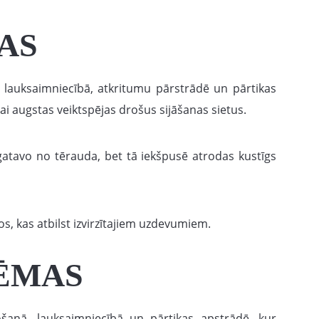
AS
as lauksaimniecībā, atkritumu pārstrādē un pārtikas
ai augstas veiktspējas drošus sijāšanas sietus.
zgatavo no tērauda, bet tā iekšpusē atrodas kustīgs
os, kas atbilst izvirzītajiem uzdevumiem.
TĒMAS
šanā, lauksaimniecībā un pārtikas apstrādē, kur