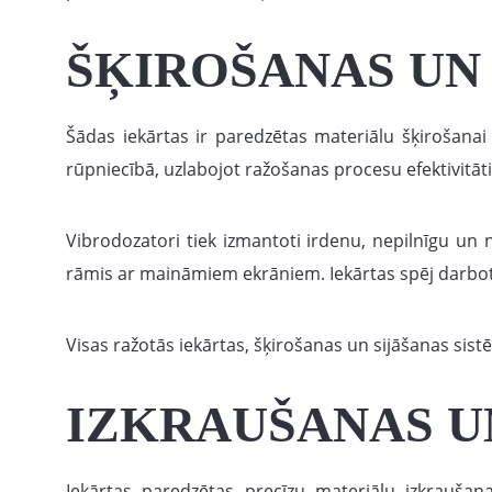
ŠĶIROŠANAS UN
Šādas iekārtas ir paredzētas materiālu šķirošanai 
rūpniecībā, uzlabojot ražošanas procesu efektivitāti
Vibrodozatori tiek izmantoti irdenu, nepilnīgu un 
rāmis ar maināmiem ekrāniem. Iekārtas spēj darbotie
Visas ražotās iekārtas, šķirošanas un sijāšanas sist
IZKRAUŠANAS U
Iekārtas paredzētas precīzu materiālu izkrauša