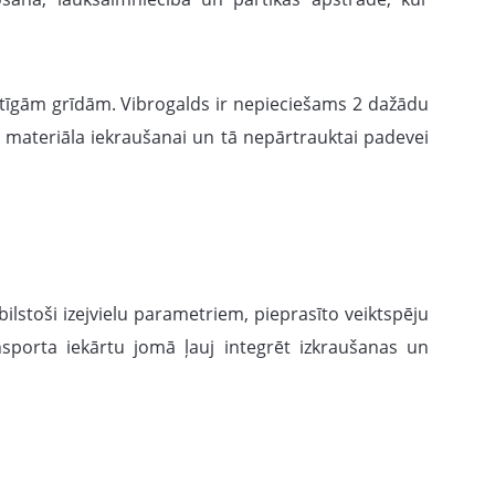
kustīgām grīdām. Vibrogalds ir nepieciešams 2 dažādu
as materiāla iekraušanai un tā nepārtrauktai padevei
lstoši izejvielu parametriem, pieprasīto veiktspēju
sporta iekārtu jomā ļauj integrēt izkraušanas un