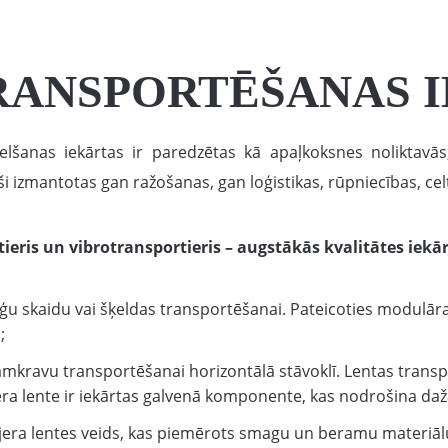
RANSPORTĒŠANAS 
šanas iekārtas ir paredzētas kā apaļkoksnes noliktavās
ši izmantotas gan ražošanas, gan loģistikas, rūpniecības, ce
rtieris un vibrotransportieris – augstākās kvalitātes ie
ģu skaidu vai šķeldas transportēšanai. Pateicoties modulāra
;
mkravu transportēšanai horizontālā stāvoklī. Lentas transp
era lente ir iekārtas galvenā komponente, kas nodrošina da
ijera lentes veids, kas piemērots smagu un beramu materiāl