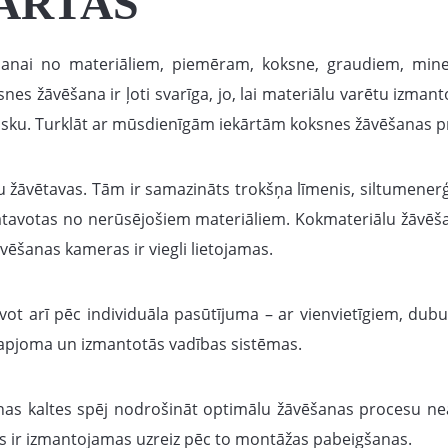
ĀRTAS
šanai no materiāliem, piemēram, koksne, graudiem, miner
nes žāvēšana ir ļoti svarīga, jo, lai materiālu varētu izmant
sku. Turklāt ar mūsdienīgām iekārtām koksnes žāvēšanas proce
žāvētavas. Tām ir samazināts trokšņa līmenis, siltumenerģi
atavotas no nerūsējošiem materiāliem. Kokmateriālu žāvēš
ēšanas kameras ir viegli lietojamas.
ot arī pēc individuāla pasūtījuma – ar vienvietīgiem, dub
 apjoma un izmantotās vadības sistēmas.
anas kaltes spēj nodrošināt optimālu žāvēšanas procesu ne
s ir izmantojamas uzreiz pēc to montāžas pabeigšanas.