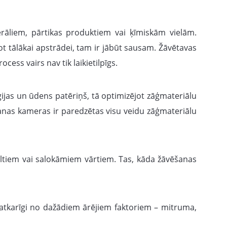
āliem, pārtikas produktiem vai ķīmiskām vielām.
ot tālākai apstrādei, tam ir jābūt sausam. Žāvētavas
ss vairs nav tik laikietilpīgs.
jas un ūdens patēriņš, tā optimizējot zāģmateriālu
anas kameras ir paredzētas visu veidu zāģmateriālu
ultiem vai salokāmiem vārtiem. Tas, kāda žāvēšanas
atkarīgi no dažādiem ārējiem faktoriem – mitruma,