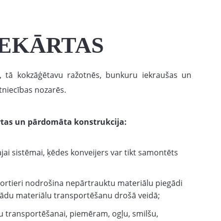
IEKĀRTAS
, tā kokzāģētavu ražotnēs, bunkuru iekraušas un
ltniecības nozarēs.
kārtas un pārdomāta konstrukcija:
jai sistēmai, ķēdes konveijers var tikt samontēts
ortieri nodrošina nepārtrauktu materiālu piegādi
žādu materiālu transportēšanu drošā veidā;
u transportēšanai, piemēram, ogļu, smilšu,