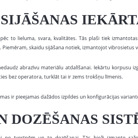
 SIJĀŠANAS IEKĀRT
pēc to lieluma, svara, kvalitātes. Tās plaši tiek izmantot
. Piemēram, skaidu sijāšana notiek, izmantojot vibrosietus v
nedaudz abrazīvu materiālu atdalīšanai. Iekārtu korpusu i
s bez operatora, turklāt tai ir zems trokšņu līmenis.
ēmas ir pieejamas dažādos izpildes un konfigurācijas variant
N DOZĒŠANAS SIS
nai no tvertnēm un to dozēšanai. Tās bieži izmanto ražo