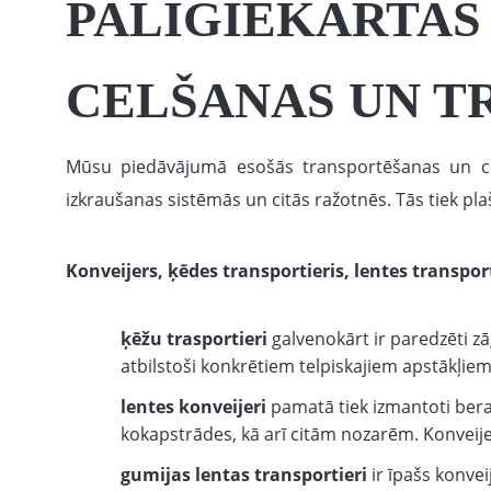
PALĪGIEKĀRTAS
CELŠANAS UN T
Mūsu piedāvājumā esošās transportēšanas un cel
izkraušanas sistēmās un citās ražotnēs. Tās tiek pla
Konveijers, ķēdes transportieris, lentes transpo
ķēžu trasportieri
galvenokārt ir paredzēti zā
atbilstoši konkrētiem telpiskajiem apstākļiem
lentes konveijeri
pamatā tiek izmantoti bera
kokapstrādes, kā arī citām nozarēm. Konveij
gumijas lentas transportieri
ir īpašs konve