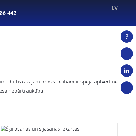
LV
286 442
?
ājumu būtiskākajām priekšrocībām ir spēja aptvert ne
nesa nepārtrauktību.