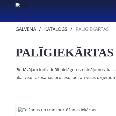
GALVENĀ
KATALOGS
PALĪGIEKĀRTAS
PALĪGIEKĀRTAS
Piedāvājam individuāli pielāgotus risinājumus, kas 
tikai visu ražošanas procesu, bet arī visas uzņēmum