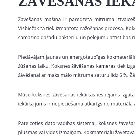
ŽĀVĒŠANAS IEK
Žāvēšanas mašīna ir paredzēta mitruma iztvaicē
Visbiežāk tā tiek izmantota ražošanas procesā. Koks
samazina dažādu baktēriju un pelējumu attīstības ri
Piedāvājam jaunas un energotaupīgas kokmateriālu 
žūšanas laiku. Koksnes žāvēšanas kameras tiek izg
žāvēšanai ar maksimālo mitruma saturu līdz 6 %. Žāv
Mūsu koksnes žāvēšanas iekārtas iespējams izgatav
iekārta jums ir nepieciešama atkarīgs no materiāla
Pateicoties datorvadības sistēmai, koksnes žāvēš
plūsmas vai vides izmaiņām. Kokmateriālu žāvētava