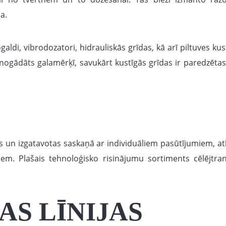
a.
aldi, vibrodozatori, hidrauliskās grīdas, kā arī piltuves 
k nogādāts galamērķī, savukārt kustīgās grīdas ir paredzēt
 un izgatavotas saskaņā ar individuāliem pasūtījumiem, atbi
em. Plašais tehnoloģisko risinājumu sortiments cēlējtran
S LĪNIJAS