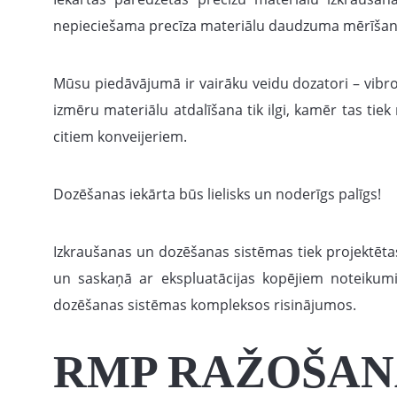
nepieciešama precīza materiālu daudzuma mērīšan
Mūsu piedāvājumā ir vairāku veidu dozatori – vibrog
izmēru materiālu atdalīšana tik ilgi, kamēr tas tie
citiem konveijeriem.
Dozēšanas iekārta būs lielisks un noderīgs palīgs!
Izkraušanas un dozēšanas sistēmas tiek projektētas
un saskaņā ar ekspluatācijas kopējiem noteikumi
dozēšanas sistēmas kompleksos risinājumos.
RMP RAŽOŠANA