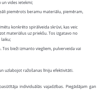
u un vides ietekmi;
deāli piemērots beramu materiālu, piemēram,
zīmētu konkrēto spirālveida skrūvi, kas veic
zot materiālus uz priekšu. Tos izgatavo no
laiku;
 Tos bieži izmanto viegliem, pulverveida vai
n uzlabojot ražošanas līniju efektivitāti.
asūtītāja individuālās vajadzības. Piegādājam gan