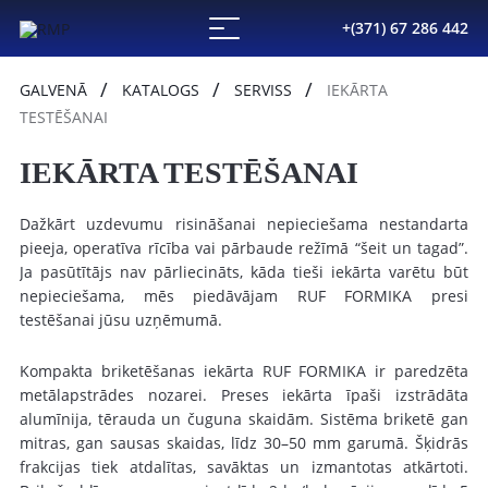
+(371) 67 286 442
GALVENĀ
KATALOGS
SERVISS
IEKĀRTA
TESTĒŠANAI
IEKĀRTA TESTĒŠANAI
Dažkārt uzdevumu risināšanai nepieciešama nestandarta
pieeja, operatīva rīcība vai pārbaude režīmā “šeit un tagad”.
Ja pasūtītājs nav pārliecināts, kāda tieši iekārta varētu būt
nepieciešama, mēs piedāvājam RUF FORMIKA presi
testēšanai jūsu uzņēmumā.
Kompakta briketēšanas iekārta RUF FORMIKA ir paredzēta
metālapstrādes nozarei. Preses iekārta īpaši izstrādāta
alumīnija, tērauda un čuguna skaidām. Sistēma briketē gan
mitras, gan sausas skaidas, līdz 30–50 mm garumā. Šķidrās
frakcijas tiek atdalītas, savāktas un izmantotas atkārtoti.