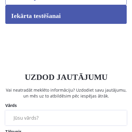
Iekārta testēšanai
UZDOD JAUTĀJUMU
Vai neatradāt meklēto informāciju? Uzdodiet savu jautājumu,
un mēs uz to atbildēsim pēc iespējas ātrāk.
Vārds
Tālrunis