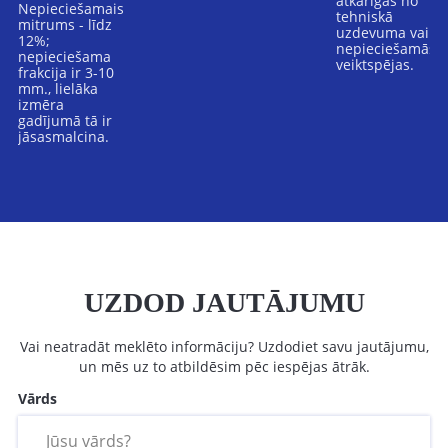
atkarīgas no
Nepieciešamais
tehniskā
mitrums - līdz
uzdevuma vai n
12%;
nepieciešamās
nepieciešama
veiktspējas.
frakcija ir 3-10
mm., lielāka
izmēra
gadījumā tā ir
jāsasmalcina.
UZDOD JAUTĀJUMU
Vai neatradāt meklēto informāciju? Uzdodiet savu jautājumu,
un mēs uz to atbildēsim pēc iespējas ātrāk.
Vārds