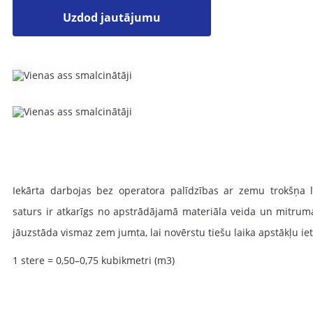
Uzdod jautājumu
Iekārta darbojas bez operatora palīdzības ar zemu trokšņa l
saturs ir atkarīgs no apstrādājamā materiāla veida un mitrum
jāuzstāda vismaz zem jumta, lai novērstu tiešu laika apstākļu ie
1 stere = 0,50–0,75 kubikmetri (m3)