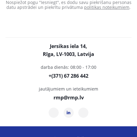
Nospiežot pogu "Iesniegt", es dodu savu piekrišanu personas
datu apstrādei un piekrītu privātuma
politikas noteikumiem
.
Jersikas iela 14,
Rīga, LV-1003, Latvija
darba dienās: 08:00 - 17:00
+(371) 67 286 442
jautājumiem un ieteikumiem
rmp@rmp.lv