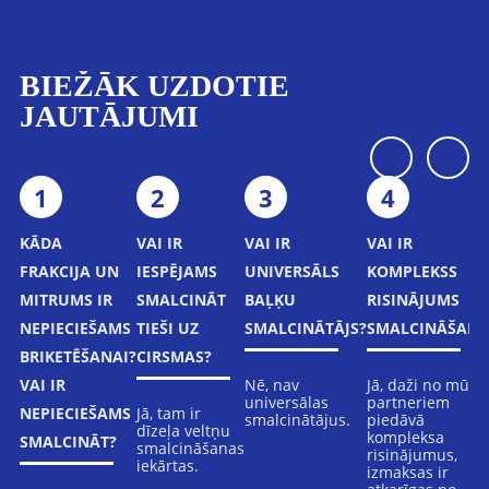
BIEŽĀK UZDOTIE
JAUTĀJUMI
1
2
3
4
KĀDA
VAI IR
VAI IR
VAI IR
FRAKCIJA UN
IESPĒJAMS
UNIVERSĀLS
KOMPLEKSS
MITRUMS IR
SMALCINĀT
BAĻĶU
RISINĀJUMS
NEPIECIEŠAMS
TIEŠI UZ
SMALCINĀTĀJS?
SMALCINĀŠANA
BRIKETĒŠANAI?
CIRSMAS?
Nē, nav
Jā, daži no mūsu
VAI IR
universālas
partneriem
Jā, tam ir
NEPIECIEŠAMS
smalcinātājus.
piedāvā
dīzeļa veltņu
kompleksa
SMALCINĀT?
smalcināšanas
risinājumus,
iekārtas.
izmaksas ir