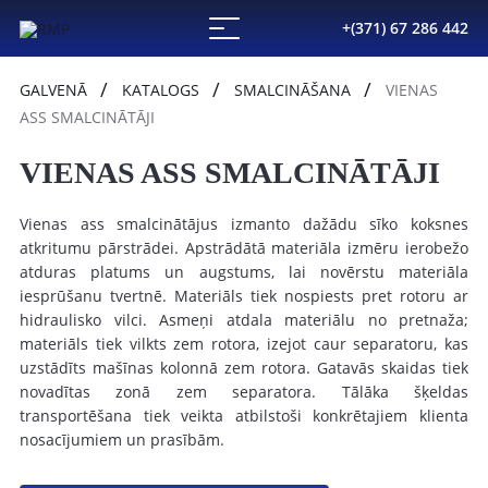
+(371) 67 286 442
GALVENĀ
KATALOGS
SMALCINĀŠANA
VIENAS
ASS SMALCINĀTĀJI
VIENAS ASS SMALCINĀTĀJI
Vienas ass smalcinātājus izmanto dažādu sīko koksnes
atkritumu pārstrādei. Apstrādātā materiāla izmēru ierobežo
atduras platums un augstums, lai novērstu materiāla
iesprūšanu tvertnē. Materiāls tiek nospiests pret rotoru ar
hidraulisko vilci. Asmeņi atdala materiālu no pretnaža;
materiāls tiek vilkts zem rotora, izejot caur separatoru, kas
uzstādīts mašīnas kolonnā zem rotora. Gatavās skaidas tiek
novadītas zonā zem separatora. Tālāka šķeldas
transportēšana tiek veikta atbilstoši konkrētajiem klienta
nosacījumiem un prasībām.