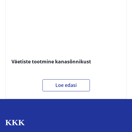
Väetiste tootmine kanasõnnikust
Loe edasi
KKK