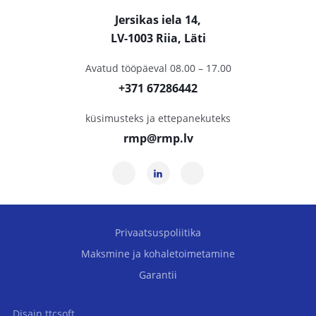
Jersikas iela 14,
LV-1003 Riia, Läti
Avatud tööpäeval 08.00 – 17.00
+371 67286442
küsimusteks ja ettepanekuteks
rmp@rmp.lv
Privaatsuspoliitika
Maksmine ja kohaletoimetamine
Garantii
Disain
ttcsoft