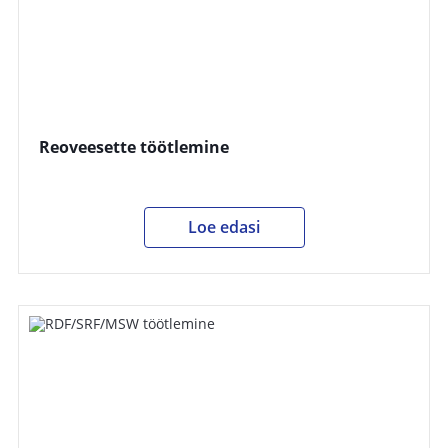
Reoveesette töötlemine
Loe edasi