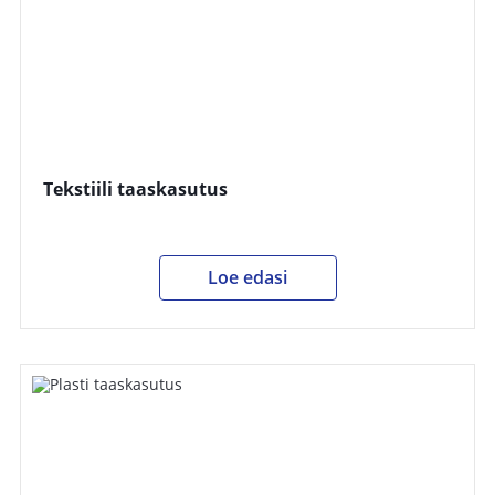
Tekstiili taaskasutus
Loe edasi