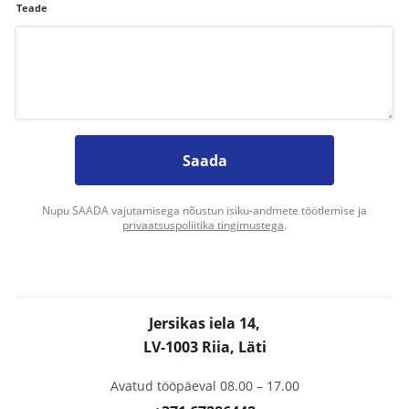
Teade
Saada
Nupu SAADA vajutamisega nõustun isiku-andmete töötlemise ja
privaatsuspoliitika tingimustega
.
Jersikas iela 14,
LV-1003 Riia, Läti
Avatud tööpäeval 08.00 – 17.00