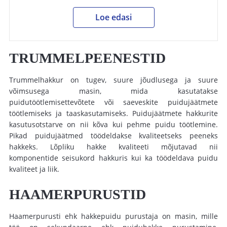
Loe edasi
TRUMMELPEENESTID
Trummelhakkur
on tugev, suure jõudlusega ja suure
võimsusega masin, mida kasutatakse
puidutöötlemisettevõtete või saeveskite puidujäätmete
töötlemiseks ja taaskasutamiseks.
Puidujäätmete hakkurite
kasutusotstarve on nii kõva kui pehme
puidu töötlemine
.
Pikad puidujäätmed töödeldakse kvaliteetseks peeneks
hakkeks. Lõpliku hakke kvaliteeti mõjutavad nii
komponentide seisukord hakkuris kui ka töödeldava puidu
kvaliteet ja liik.
HAAMERPURUSTID
Haamerpurusti ehk
hakkepuidu purustaja
on masin, mille