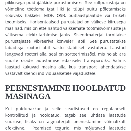
pikkusega puidujääkide purustamiseks. See
rullpurustaja
on
võimeline töötlema igat liiki ja tüüpi puitu põletamiseks
sobivaks hakkeks, MDF, OSB, puitlaastplaatide või briketi
tootmiseks.
Horisontaalsed purustajad on väikese kiirusega
masinad, mis on ette nähtud väiksemate tootmisvõimsuste ja
väiksema elektritarbimise jaoks.
Sisendmaterjal tarnitakse
purustajasse vibreeriva konveieri abil. See purustatakse
labadega rootori abil vastu stabiilset vastutera. Laastud
langevad rootori alla, seal on sorteerimissõel, mis hoiab ära
suurte
osade ladustamise edasiseks transpordiks. Valmis
laastud kukuvad masina alla, kus transport lahendatakse
vastavalt kliendi individuaalsetele vajadustele.
PEENESTAMINE
HOOLDATUD
MASINAGA
Kui
puiduhakkur
ja selle seadistused on regulaarselt
kontrollitud ja hooldatud, tagab see ühtlase laastude
suuruse, lisaks on algmaterjali
peenestamine
võimalikult
efektiivne. Peamised tegurid, mis mõjutavad laastude