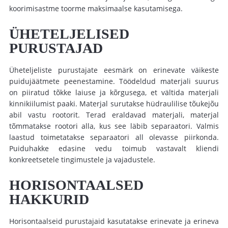
koorimisastme toorme maksimaalse kasutamisega.
ÜHETELJELISED
PURUSTAJAD
Üheteljeliste purustajate eesmärk on erinevate väikeste
puidujäätmete
peenestamine
.
Töödeldud materjali suurus
on piiratud tõkke laiuse ja kõrgusega, et vältida materjali
kinnikiilumist paaki.
Materjal surutakse hüdraulilise tõukejõu
abil vastu rootorit. Terad eraldavad materjali, materjal
tõmmatakse rootori alla, kus see läbib separaatori. Valmis
laastud toimetatakse separaatori all olevasse piirkonda.
Puiduhakke edasine vedu toimub vastavalt kliendi
konkreetsetele tingimustele ja vajadustele.
HORISONTAALSED
HAKKURID
Horisontaalseid purustajaid kasutatakse erinevate ja erineva