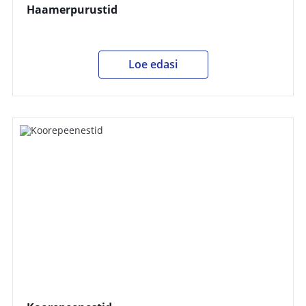
Haamerpurustid
Loe edasi