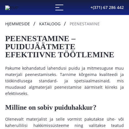
+(371) 67 286 442
HJEMMESIDE
KATALOOG
PEENESTAMINE
PEENESTAMINE –
PUIDUJÄÄTMETE
EFEKTIIVNE TÖÖTLEMINE
Pakume kohandatud lahendusi puidu ja mitmesuguse muu
materjali peenestamiseks. Tarnime kõrgeima kvaliteedi ja
töökindlusega standard- ja spetsiaalmasinaid,
mis
muudavad algmaterjali peenestamise äärmiselt kiireks ja
efektiivseks.
Milline on sobiv puiduhakkur?
Olenevalt materjalist ja selle vormist pakutakse ühe- või
kaherullilisi hakkimissüsteeme ning valitakse teatud