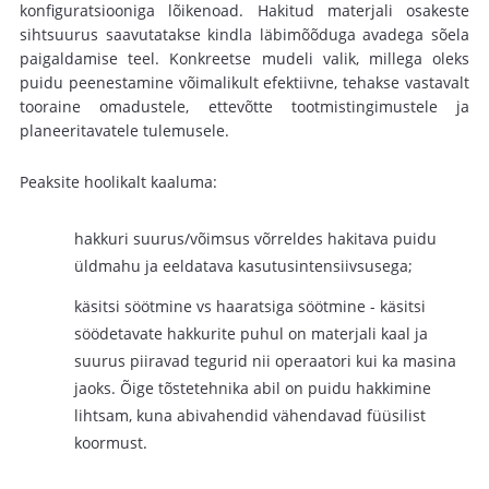
konfiguratsiooniga lõikenoad. Hakitud materjali osakeste
sihtsuurus saavutatakse kindla läbimõõduga avadega sõela
paigaldamise teel.
Konkreetse mudeli valik, millega oleks
puidu
peenestamine
võimalikult efektiivne, tehakse vastavalt
tooraine omadustele, ettevõtte tootmistingimustele ja
planeeritavatele tulemusele.
Peaksite hoolikalt kaaluma:
hakkuri suurus/võimsus võrreldes hakitava puidu
üldmahu ja eeldatava kasutusintensiivsusega;
käsitsi söötmine vs haaratsiga söötmine - käsitsi
söödetavate hakkurite puhul on materjali kaal ja
suurus piiravad tegurid nii operaatori kui ka masina
jaoks. Õige tõstetehnika abil on
puidu hakkimine
lihtsam, kuna abivahendid vähendavad füüsilist
koormust.