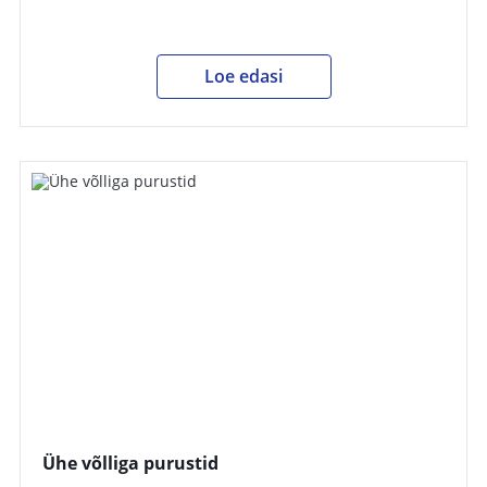
Loe edasi
Ühe võlliga purustid