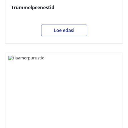
Trummelpeenestid
Loe edasi