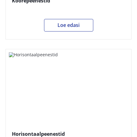
Koorepeenestid
Loe edasi
Horisontaalpeenestid