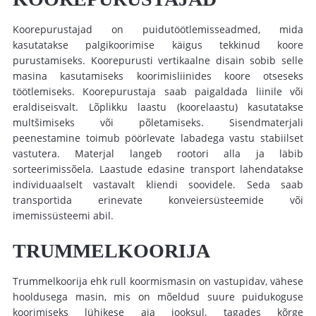
Koorepurustajad
on
puidutöötlemisseadmed
,
mida
kasutatakse palgikoorimise käigus tekkinud koore
purustamiseks. Koorepurusti vertikaalne disain sobib selle
masina kasutamiseks koorimisliinides koore otseseks
töötlemiseks. Koorepurustaja saab paigaldada liinile või
eraldiseisvalt. Lõplikku laastu (koorelaastu) kasutatakse
multšimiseks või põletamiseks.
Sisendmaterjali
peenestamine
toimub pöörlevate labadega vastu stabiilset
vastutera. Materjal langeb rootori alla ja läbib
sorteerimissõela. Laastude edasine transport lahendatakse
individuaalselt vastavalt kliendi soovidele. Seda saab
transportida erinevate konveiersüsteemide või
imemissüsteemi abil.
TRUMMELKOORIJA
Trummelkoorija ehk
rull koormismasin
on vastupidav, vähese
hooldusega masin, mis on mõeldud suure puidukoguse
koorimiseks lühikese aja jooksul, tagades kõrge