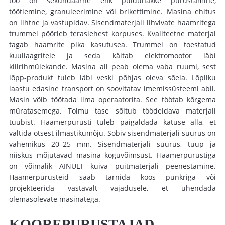
töö on sekundaarne ehk puiduhakke purustamine,
töötlemine, granuleerimine või brikettimine.
Masina ehitus
on lihtne ja vastupidav. Sisendmaterjali lihvivate haamritega
trummel pöörleb teraslehest korpuses. Kvaliteetne materjal
tagab haamrite pika kasutusea. Trummel on toestatud
kuullaagritele ja seda käitab elektromootor läbi
kiilrihmülekande. Masina all peab olema vaba ruumi, sest
lõpp-produkt tuleb läbi veski põhjas oleva sõela. Lõpliku
laastu edasine transport on soovitatav imemissüsteemi abil.
Masin võib töötada ilma operaatorita. See töötab kõrgema
müratasemega. Tolmu tase sõltub töödeldava materjali
tüübist.
Haamerpurusti
tuleb paigaldada katuse alla, et
vältida otsest ilmastikumõju.
Sobiv sisendmaterjali suurus on
vahemikus 20–25 mm. Sisendmaterjali suurus, tüüp ja
niiskus mõjutavad masina koguvõimsust. Haamerpurustiga
on võimalik AINULT kuiva puitmaterjali
peenestamine
.
Haamerpurusteid saab tarnida koos punkriga või
projekteerida vastavalt vajadusele, et ühendada
olemasolevate masinatega.
KOOREPURUSTAJAD