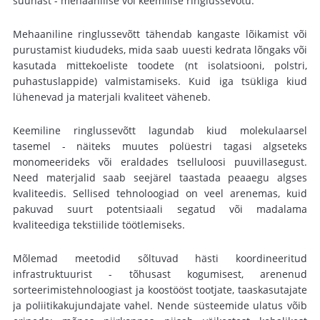
suunast - mehaanilise või keemilise ringlussevõtu.
Mehaaniline ringlussevõtt tähendab kangaste lõikamist või
purustamist kiududeks, mida saab uuesti kedrata lõngaks või
kasutada mittekoeliste toodete (nt isolatsiooni, polstri,
puhastuslappide) valmistamiseks. Kuid iga tsükliga kiud
lühenevad ja materjali kvaliteet väheneb.
Keemiline ringlussevõtt lagundab kiud molekulaarsel
tasemel - näiteks muutes polüestri tagasi algseteks
monomeerideks või eraldades tselluloosi puuvillasegust.
Need materjalid saab seejärel taastada peaaegu algses
kvaliteedis. Sellised tehnoloogiad on veel arenemas, kuid
pakuvad suurt potentsiaali segatud või madalama
kvaliteediga tekstiilide töötlemiseks.
Mõlemad meetodid sõltuvad hästi koordineeritud
infrastruktuurist - tõhusast kogumisest, arenenud
sorteerimistehnoloogiast ja koostööst tootjate, taaskasutajate
ja poliitikakujundajate vahel. Nende süsteemide ulatus võib