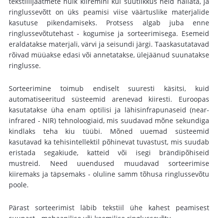
tekstiilijäätmete hulk kiiremini kui suutlikkus neid hallata, ja
ringlussevõtt on üks peamisi viise väärtuslike materjalide
kasutuse pikendamiseks. Protsess algab juba enne
ringlussevõtutehast - kogumise ja sorteerimisega. Esemeid
eraldatakse materjali, värvi ja seisundi järgi. Taaskasutatavad
rõivad müüakse edasi või annetatakse, ülejäänud suunatakse
ringlusse.
Sorteerimine toimub endiselt suuresti käsitsi, kuid
automatiseeritud süsteemid arenevad kiiresti. Euroopas
kasutatakse üha enam optilisi ja lähisinfrapunaseid (near-
infrared - NIR) tehnoloogiaid, mis suudavad mõne sekundiga
kindlaks teha kiu tüübi. Mõned uuemad süsteemid
kasutavad ka tehisintellektil põhinevat tuvastust, mis suudab
eristada segakiude, katteid või isegi brändipõhiseid
mustreid. Need uuendused muudavad sorteerimise
kiiremaks ja täpsemaks - oluline samm tõhusa ringlussevõtu
poole.
Pärast sorteerimist läbib tekstiil ühe kahest peamisest