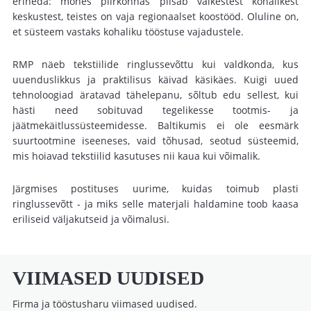
erineda: mõnes piirkonnas piisab väikestest kohalikest
keskustest, teistes on vaja regionaalset koostööd. Oluline on,
et süsteem vastaks kohaliku tööstuse vajadustele.
RMP näeb tekstiilide ringlussevõttu kui valdkonda, kus
uuenduslikkus ja praktilisus käivad käsikäes. Kuigi uued
tehnoloogiad äratavad tähelepanu, sõltub edu sellest, kui
hästi need sobituvad tegelikesse tootmis- ja
jäätmekäitlussüsteemidesse. Baltikumis ei ole eesmärk
suurtootmine iseeneses, vaid tõhusad, seotud süsteemid,
mis hoiavad tekstiilid kasutuses nii kaua kui võimalik.
Järgmises postituses uurime, kuidas toimub plasti
ringlussevõtt - ja miks selle materjali haldamine toob kaasa
eriliseid väljakutseid ja võimalusi.
VIIMASED UUDISED
Firma ja tööstusharu viimased uudised.