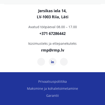
Jersikas iela 14,
LV-1003 Riia, Läti
Avatud tööpäeval 08.00 – 17.00
+371 67286442
küsimusteks ja ettepanekuteks
rmp@rmp.lv
Privaatsuspoliitika
Maksmine ja kohaletoimetamine
Garantii