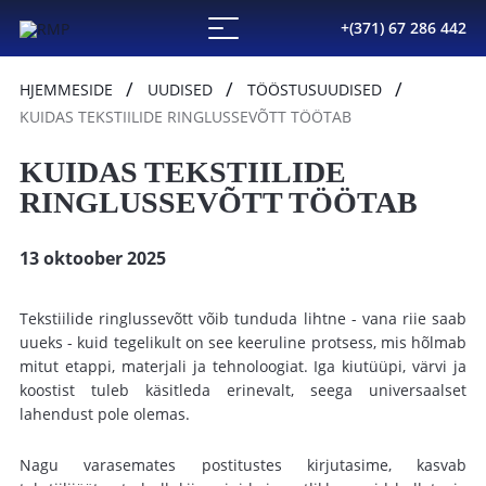
+(371) 67 286 442
HJEMMESIDE
UUDISED
TÖÖSTUSUUDISED
KUIDAS TEKSTIILIDE RINGLUSSEVÕTT TÖÖTAB
KUIDAS TEKSTIILIDE
RINGLUSSEVÕTT TÖÖTAB
13 oktoober 2025
Tekstiilide ringlussevõtt võib tunduda lihtne - vana riie saab
uueks - kuid tegelikult on see keeruline protsess, mis hõlmab
mitut etappi, materjali ja tehnoloogiat. Iga kiutüüpi, värvi ja
koostist tuleb käsitleda erinevalt, seega universaalset
lahendust pole olemas.
Nagu varasemates postitustes kirjutasime, kasvab