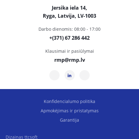
Jersika iela 14,
Ryga, Latvija, LV-1003
Darbo dienomis: 08:00 - 17:00
+(371) 67 286 442
Klausimai ir pasiūlymai
rmp@rmp.lv
Konfidencialumo politika
Apmokėjimas ir pristatymas
Garantija
Dizainas
ttcsoft