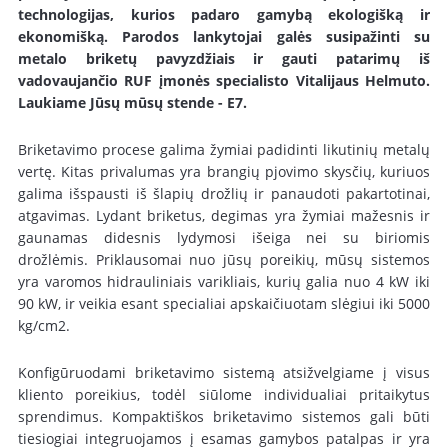
technologijas, kurios padaro gamybą ekologišką ir
ekonomišką. Parodos lankytojai galės susipažinti su
metalo briketų pavyzdžiais ir gauti patarimų iš
vadovaujančio RUF įmonės specialisto Vitalijaus Helmuto.
Laukiame Jūsų mūsų stende - E7.
Briketavimo procese galima žymiai padidinti likutinių metalų
vertę. Kitas privalumas yra brangių pjovimo skysčių, kuriuos
galima išspausti iš šlapių drožlių ir panaudoti pakartotinai,
atgavimas. Lydant briketus, degimas yra žymiai mažesnis ir
gaunamas didesnis lydymosi išeiga nei su biriomis
drožlėmis. Priklausomai nuo jūsų poreikių, mūsų sistemos
yra varomos hidrauliniais varikliais, kurių galia nuo 4 kW iki
90 kW, ir veikia esant specialiai apskaičiuotam slėgiui iki 5000
kg/cm2.
Konfigūruodami briketavimo sistemą atsižvelgiame į visus
kliento poreikius, todėl siūlome individualiai pritaikytus
sprendimus. Kompaktiškos briketavimo sistemos gali būti
tiesiogiai integruojamos į esamas gamybos patalpas ir yra