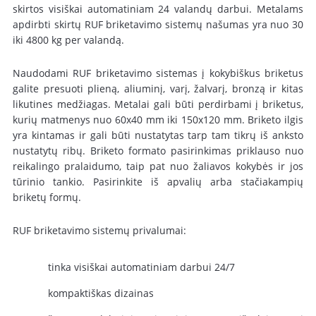
skirtos visiškai automatiniam 24 valandų darbui. Metalams
apdirbti skirtų RUF briketavimo sistemų našumas yra nuo 30
iki 4800 kg per valandą.
Naudodami RUF briketavimo sistemas į kokybiškus briketus
galite presuoti plieną, aliuminį, varį, žalvarį, bronzą ir kitas
likutines medžiagas. Metalai gali būti perdirbami į briketus,
kurių matmenys nuo 60x40 mm iki 150x120 mm. Briketo ilgis
yra kintamas ir gali būti nustatytas tarp tam tikrų iš anksto
nustatytų ribų. Briketo formato pasirinkimas priklauso nuo
reikalingo pralaidumo, taip pat nuo žaliavos kokybės ir jos
tūrinio tankio. Pasirinkite iš apvalių arba stačiakampių
briketų formų.
RUF briketavimo sistemų privalumai:
tinka visiškai automatiniam darbui 24/7
kompaktiškas dizainas