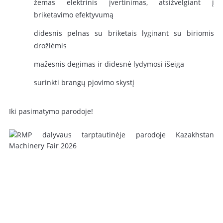
žemas elektrinis įvertinimas, atsižvelgiant į
briketavimo efektyvumą
didesnis pelnas su briketais lyginant su biriomis
drožlėmis
mažesnis degimas ir didesnė lydymosi išeiga
surinkti brangų pjovimo skystį
Iki pasimatymo parodoje!