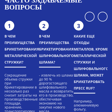
ЧАСТО ЗАДАВАЕМЫЕ
ВОПРОСЫ
1
2
3
В ЧЕМ
В ЧЕМ
КАКИЕ ЕЩЕ
Е
ПРЕИМУЩЕСТВА
ПРЕИМУЩЕСТВА
ОТХОДЫ
Т
БРИКЕТИРОВАНИЯ
БРИКЕТИРОВАНИЯ
МЕТАЛЛОВ, КРОМЕ
С
МЕТАЛЛИЧЕСКОЙ
ШЛИФОВАЛЬНОГО
МЕТАЛЛИЧЕСКОЙ
П
СТРУЖКИ?
ШЛАМА?
СТРУЖКИ И
Д
ШЛИФОВАЛЬНОГО
Б
Сокращение
- извлечь из шлама
ШЛАМА, МОЖЕТ
объема стружки
до 90 %
К
БРИКЕТИРОВАТЬ
при
дорогостоящего
д
брикетировании в
шлифовального
ПРЕСС RUF?
к
несколько раз
масла и возвратить
р
снизит затраты на
его в производство,
д
производственные
обеспечивая
Например,
м
площади,
экономию на
алюминиевую
д
хранение,
закупке нового
фольгу,
к
транспортировку.
масла,