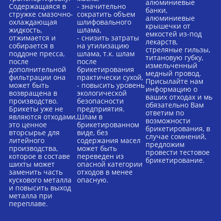
алюминиевые
в
Содержащаяся в
- значительно
банки,
н
стружке смазочно-
сократить объем
алюминиевые
и
охлаждающая
шлифовального
крышечки от
б
жидкость,
шлама,
емкостей из-под
к
отжимается и
- снизить затраты
лекарств,
т.
собирается в
на утилизацию
стреляные гильзы,
поддоне пресса,
шлама, т.к. шлам
титановую губку,
после
после
измельченный
дополнительной
брикетирования
медный провод.
фильтрации она
практически сухой,
Присылайте нам
может быть
- повысить уровень
информацию о
возвращена в
экологической
ваших отходах и мы
производство.
безопасности
обязательно Вам
Брикеты уже не
предприятия.
ответим по
являются отходами,
Шлам в
возможности
это ценное
брикетированном
брикетирования, в
вторсырье для
виде, без
случае сомнений,
литейного
содержания масел
предложим
производства,
может быть
провести тестовое
которое в составе
переведен из
брикетирование.
шихты может
опасной категории
заменить часть
отходов в менее
кускового металла
опасную.
и повысить выход
металла при
переплаве.