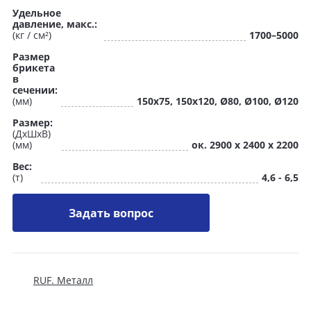
Удельное
давление, макс.:
(кг / см²)
1700–5000
Размер
брикета
в
сечении:
(мм)
150x75, 150x120, Ø80, Ø100, Ø120
Размер:
(ДхШхВ)
(мм)
ок. 2900 х 2400 х 2200
Вес:
(т)
4,6 - 6,5
Задать вопрос
RUF. Металл