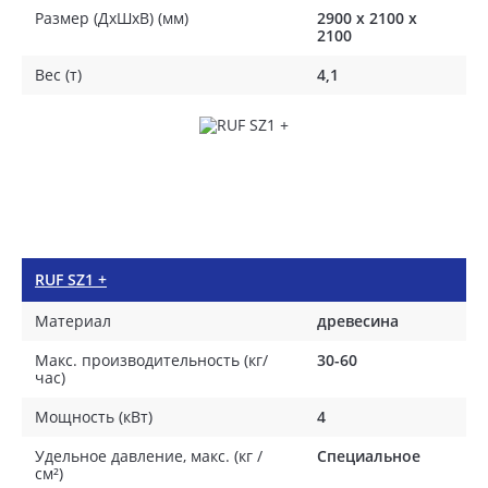
Размер (ДхШхВ) (мм)
2900 х 2100 х
2100
Вес (т)
4,1
RUF SZ1 +
Материал
древесина
Макс. производительность (кг/
30-60
час)
Мощность (кВт)
4
Удельное давление, макс. (кг /
Специальное
см²)