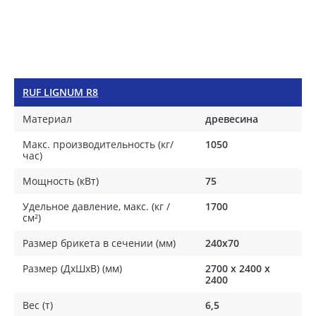
RUF LIGNUM R8
Материал
древесина
Макс. производительность (кг/
1050
час)
Мощность (кВт)
75
Удельное давление, макс. (кг /
1700
см²)
Размер брикета в сечении (мм)
240x70
Размер (ДхШхВ) (мм)
2700 х 2400 х
2400
Вес (т)
6,5