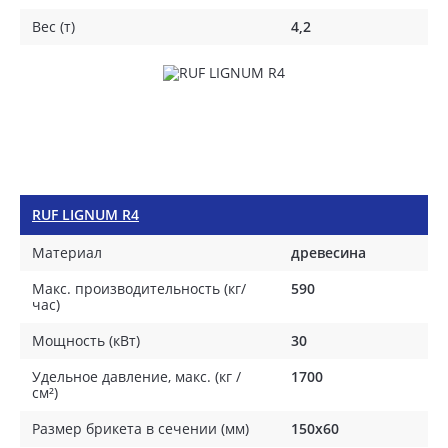
Вес (т)
4,2
RUF LIGNUM R4
Материал
древесина
Макс. производительность (кг/
590
час)
Мощность (кВт)
30
Удельное давление, макс. (кг /
1700
см²)
Размер брикета в сечении (мм)
150x60