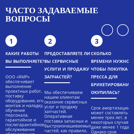
ЧАСТО ЗАДАВАЕМЫЕ
ВОПРОСЫ
1
2
3
КАКИЕ РАБОТЫ
ПРЕДОСТАВЛЯЕТЕ ЛИ
СКОЛЬКО
ВЫ ВЫПОЛНЯЕТЕ?
ВЫ СЕРВИСНЫЕ
ВРЕМЕНИ НУЖНО,
УСЛУГИ И ПРОДАЖУ
ЧТОБЫ ПОКУПКА
ООО «RMP»
ЗАПЧАСТЕЙ?
ПРЕССА ДЛЯ
обеспечивает
БРИКЕТИРОВАНИЯ
выполнение
проектных работ,
Мы обеспечиваем
ОКУПИЛАСЬ?
поставку
нашим клиентам
оборудования, его
оказание сервисных
монтаж и наладку,
услуг и продажу
Срок амортизации
обучение
запчастей.
может составлять
персонала,
Оперативная
менее трех лет, в
гарантийное и
поставка запасных и
некоторых случаях
послегарантийное
быстроизнашиваемых
даже менее 1 года.
обслуживание
частей, как правило,
Однако срок