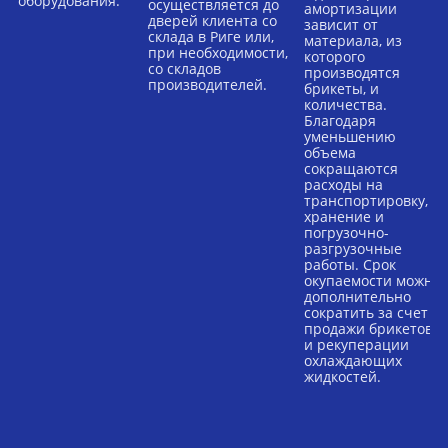
оборудования.
осуществляется до
амортизации
дверей клиента со
зависит от
склада в Риге или,
материала, из
при необходимости,
которого
со складов
производятся
производителей.
брикеты, и
количества.
Благодаря
уменьшению
объема
сокращаются
расходы на
транспортировку,
хранение и
погрузочно-
разгрузочные
работы. Срок
окупаемости можно
дополнительно
сократить за счет
продажи брикетов
и рекуперации
охлаждающих
жидкостей.