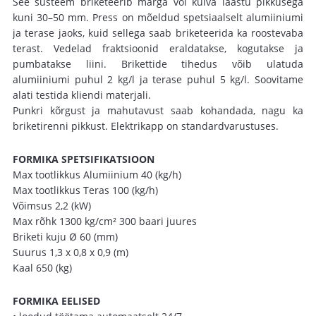
See süsteem briketeerib märga või kuiva laastu pikkusega
kuni 30–50 mm. Press on mõeldud spetsiaalselt alumiiniumi
ja terase jaoks, kuid sellega saab briketeerida ka roostevaba
terast. Vedelad fraktsioonid eraldatakse, kogutakse ja
pumbatakse liini. Brikettide tihedus võib ulatuda
alumiiniumi puhul 2 kg/l ja terase puhul 5 kg/l. Soovitame
alati testida kliendi materjali.
Punkri kõrgust ja mahutavust saab kohandada, nagu ka
briketirenni pikkust. Elektrikapp on standardvarustuses.
FORMIKA SPETSIFIKATSIOON
Max tootlikkus Alumiinium 40 (kg/h)
Max tootlikkus Teras 100 (kg/h)
Võimsus 2,2 (kW)
Max rõhk 1300 kg/cm² 300 baari juures
Briketi kuju Ø 60 (mm)
Suurus 1,3 x 0,8 x 0,9 (m)
Kaal 650 (kg)
FORMIKA EELISED