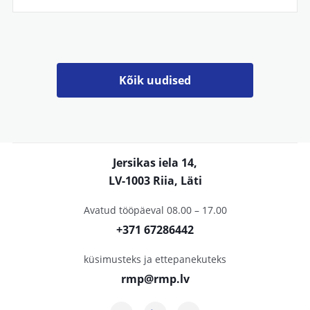
Kõik uudised
Jersikas iela 14,
LV-1003 Riia, Läti
Avatud tööpäeval 08.00 – 17.00
+371 67286442
küsimusteks ja ettepanekuteks
rmp@rmp.lv