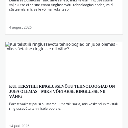
Eelmises postituses rääkisime sellest, miks tekstiiliringluse suurim
väljakutse ei seisne enam ringlussevõtu tehnoloogias endas, vaid
süsteemis, mis selle võimalikuks teeb.
4 august 2026
KUI TEKSTIILI RINGLUSSEVÕTU TEHNOLOOGIAD ON
JUBA OLEMAS - MIKS VÕETAKSE RINGLUSSE NII
VÄHE?
Pärast väikest pausi alustame uut artiklisarja, mis keskendub tekstiili
ringlussevõtu tehnilisele poolele.
14 juuli 2026