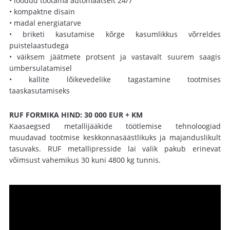
• loodud töötama automaatselt 24/7
• kompaktne disain
• madal energiatarve
• briketi kasutamise kõrge kasumlikkus võrreldes
puistelaastudega
• väiksem jäätmete protsent ja vastavalt suurem saagis
ümbersulatamisel
• kallite lõikevedelike tagastamine tootmises
taaskasutamiseks
RUF FORMIKA HIND: 30 000 EUR + KM
Kaasaegsed metallijääkide töötlemise tehnoloogiad
muudavad tootmise keskkonnasäästlikuks ja majanduslikult
tasuvaks. RUF metallipresside lai valik pakub erinevat
võimsust vahemikus 30 kuni 4800 kg tunnis.