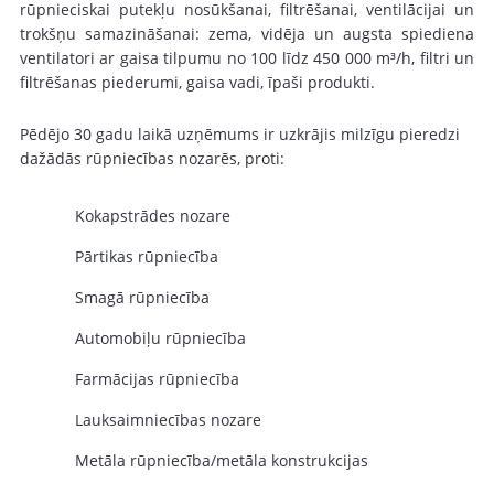
rūpnieciskai putekļu nosūkšanai, filtrēšanai, ventilācijai un
trokšņu samazināšanai: zema, vidēja un augsta spiediena
ventilatori ar gaisa tilpumu no 100 līdz 450 000 m³/h, filtri un
filtrēšanas piederumi, gaisa vadi, īpaši produkti.
Pēdējo 30 gadu laikā uzņēmums ir uzkrājis milzīgu pieredzi
dažādās rūpniecības nozarēs, proti:
Kokapstrādes nozare
Pārtikas rūpniecība
Smagā rūpniecība
Automobiļu rūpniecība
Farmācijas rūpniecība
Lauksaimniecības nozare
Metāla rūpniecība/metāla konstrukcijas