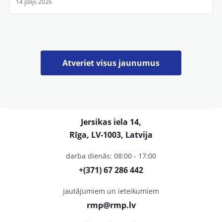
14 jūlijs 2026
Atveriet visus jaunumus
Jersikas iela 14,
Rīga, LV-1003, Latvija
darba dienās: 08:00 - 17:00
+(371) 67 286 442
jautājumiem un ieteikumiem
rmp@rmp.lv