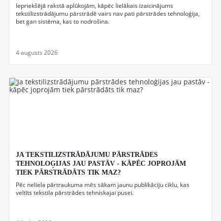
Iepriekšējā rakstā aplūkojām, kāpēc lielākais izaicinājums
tekstilizstrādājumu pārstrādē vairs nav pati pārstrādes tehnoloģija,
bet gan sistēma, kas to nodrošina.
4 augusts 2026
JA TEKSTILIZSTRĀDĀJUMU PĀRSTRĀDES
TEHNOLOĢIJAS JAU PASTĀV - KĀPĒC JOPROJĀM
TIEK PĀRSTRĀDĀTS TIK MAZ?
Pēc neliela pārtraukuma mēs sākam jaunu publikāciju ciklu, kas
veltīts tekstila pārstrādes tehniskajai pusei.