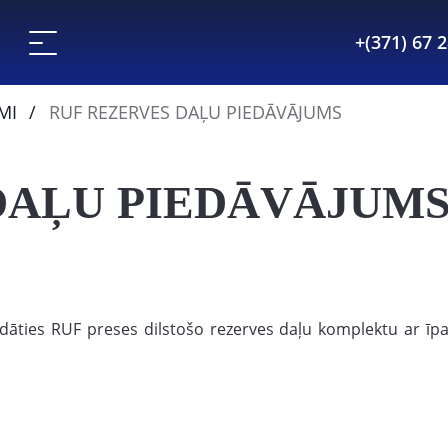
+(371) 67 
MI
RUF REZERVES DAĻU PIEDĀVĀJUMS
DAĻU PIEDĀVĀJUM
egādāties RUF preses dilstošo rezerves daļu komplektu ar īp