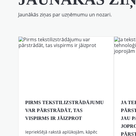
Jaunākās ziņas par uzņēmumu un nozari.
PIRMS TEKSTILIZSTRĀDĀJUMU
JA T
VAR PĀRSTRĀDĀT, TAS
PĀRS
VISPIRMS IR JĀIZPROT
JAU P
JOPR
Iepriekšējā rakstā aplūkojām, kāpēc
PĀRS