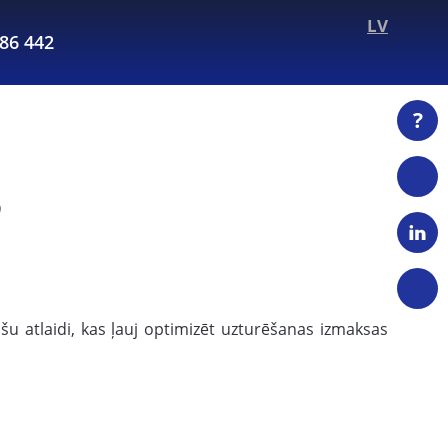
LV
286 442
?
S
ašu atlaidi, kas ļauj optimizēt uzturēšanas izmaksas