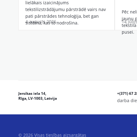
lielākais izaicinājums
tekstilizstrādājumu pārstrādē vairs nav
Pēc ne
pati pārstrādes tehnoloģija, bet gan
jaunu pu
4 augusts 2026
14 jūlij
sistēma, kas to nodrošina.
tekstil
pusei.
Jersikas iela 14,
+(371) 67 
Rīga, LV-1003, Latvija
darba die
© 2026 Visas tiesības aizsargātas