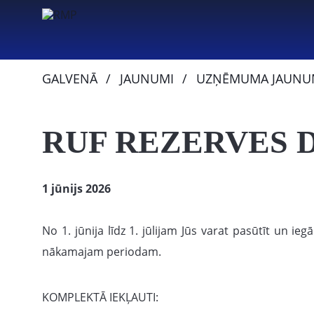
GALVENĀ
JAUNUMI
UZŅĒMUMA JAUNU
RUF REZERVES 
1 jūnijs 2026
No 1. jūnija līdz 1. jūlijam Jūs varat pasūtīt un i
nākamajam periodam.
KOMPLEKTĀ IEKĻAUTI: