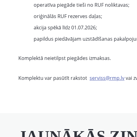
operatīva piegāde tieši no RUF noliktavas;
oriģinālās RUF rezerves daļas;
akcija spēkā līdz 01.07.2026;
papildus piedāvājam uzstādīšanas pakalpoj
Komplektā neietilpst piegādes izmaksas.
Komplektu var pasūtīt rakstot
serviss@rmp.lv
vai z
JAUNĀKĀS ZI