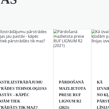
EKSTILIZSTRĀDĀJUMU
PĀRDOŠANĀ
KĀ
TRĀDES TEHNOLOĢIJAS
MAZLIETOTA
IZVAI
ASTĀV - KĀPĒC
PRESE RUF
NO K
OJĀM TIEK
LIGNUM R2
PĀRS
TRĀDĀTS TIK MAZ?
(2021)
LĪNIJ