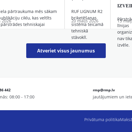
IZVEI
liela pārtraukuma mēs sākam
RUF LIGNUM R2
blikāciju ciklu, kas veltīts
briketēšanas
Pārstr
s 2026
20 maijs 2026
13 maij
a pārstrādes tehniskajai
sistēma teicamā
līnijas
tehniskā
organi
stāvoklī.
nav tik
izvēle.
Atveriet visus jaunumus
286 442
rmp@rmp.lv
nās: 08:00 - 17:00
jautājumiem un ie
Privātuma politika
Maksā