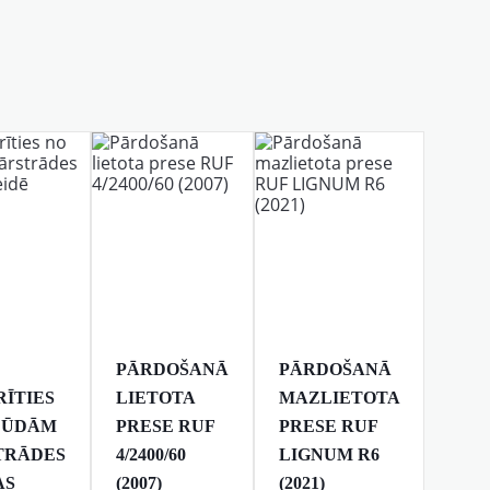
PĀRDOŠANĀ
PĀRDOŠANĀ
RĪTIES
LIETOTA
MAZLIETOTA
ĻŪDĀM
PRESE RUF
PRESE RUF
TRĀDES
4/2400/60
LIGNUM R6
AS
(2007)
(2021)