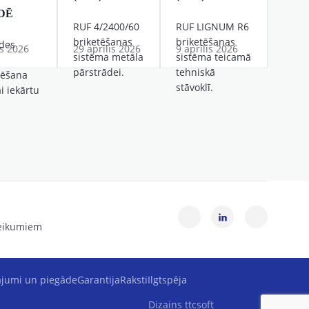
DĒ
RUF 4/2400/60
RUF LIGNUM R6
briketēšanas
briketēšanas
ādes
s 2026
29 aprīlis 2026
9 aprīlis 2026
sistēma metāla
sistēma teicamā
pārstrādei.
tehniskā
zēšana
stāvoklī.
ai iekārtu
teikumiem
jumi un piegāde
Garantija
Raksti
Ilgtspēja
Dizains
ttcsoft