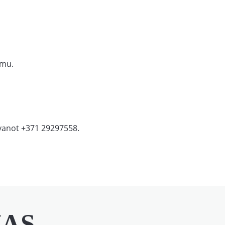
umu.
vanot +371 29297558.
ŅAS