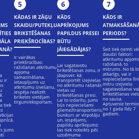
5
6
7
KĀDAS IR ZĀĢU
KĀDS
KĀDS IR
AMS
SKAIDU/PUTEKĻU
APRĪKOJUMS
ATMAKSĀŠAN
ĪTIES
BRIKETĒŠANAS
PAPILDUS PRESEI
PERIODS?
IĀLA
PRIEKŠROCĪBAS?
BŪTU
ŠANĀ?
JĀIEGĀDĀJAS?
Šeit tiek ņemti vē
daudzi faktori:
Ir vairākas
atkritumu apjom
priekšrocības:
ražošanā, to
Lai sagatavotu
ražošanas atkritumu
mitrums. No tā b
briketēšanas zonu, ir
apjoma
atkarīgs, vai ir
a
jāapsver, kā
samazināšana,
nepieciešama līni
u ir
transportēt izejvielas
ietaupījums uz
mitru izejvielu
ms
no atkritumu rašanās
atkritumu izvešanu,
sagatavošanai va
su
vietas uz
iespēja realizēt
briketēšanas viet
ē.
briketēšanas presi.
briketes vietējam
no sausa.
a
Lai to izdarītu, jums
tirgum/eksportam.
Aptuvenie termiņi
a tiek
būs nepieciešami
no 1 gada līdz 7
ez
gliemežtransportieris,
gadiem.
Vācijas
bunkurs ar virpotāju
ūpnīcā.
un, iespējams,
a
papildu aprīkojums:
as Jums
tas tiek noteikts pēc
oti
uzņēmuma