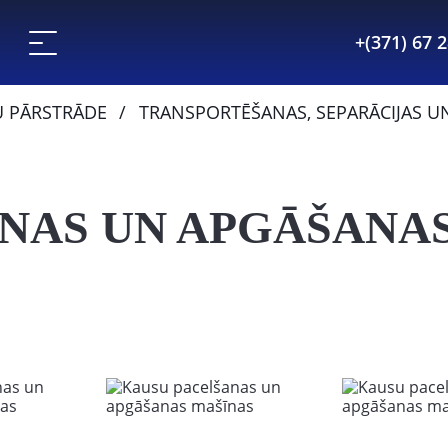
+(371) 67 
U PĀRSTRĀDE
TRANSPORTĒŠANAS, SEPARĀCIJAS U
NAS UN APGĀŠANA