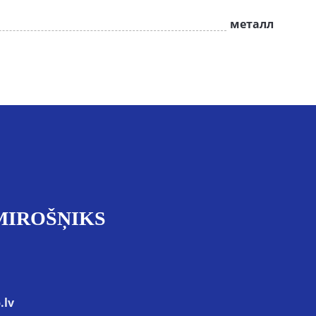
металл
MIROŠŅIKS
.lv