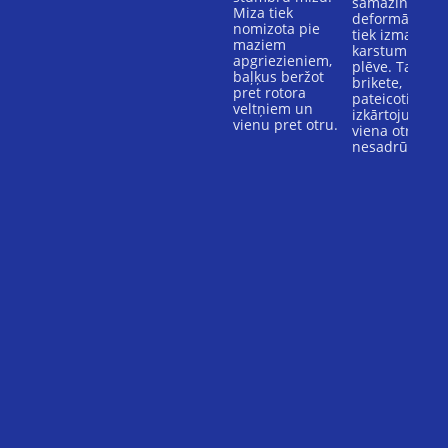
samazinātu
Miza tiek
deformāciju,
nomizota pie
tiek izmantota
maziem
karstumizturī
apgriezieniem,
plēve. Tajā
baļķus beržot
brikete,
pret rotora
pateicoties cie
veltņiem un
izkārtojumam
vienu pret otru.
viena otrai,
nesadrūp.