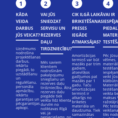
1
2
3
4
KĀDA
VAI JŪS
CIK ILGĀ LAIKĀ
VAI IR
VEIDA
SNIEDZAT
BRIKETĒŠANAS
IESPĒJ
DARBUS
SERVISU UN
PRESES
PIEDAL
JŪS VEICAT?
REZERVES
IEGĀDE
MATER
DAĻU
ATMAKSĀJAS?
TESTĒ
TIRDZNIECĪBU?
Uzņēmums
nodrošina
Amortizācijas
Pēc Jūsu
projektēšanas
termiņš var būt
vēlmes,
darbus,
Mēs saviem
mazāks par trim
materiāl
iekārtu
klientiem
gadiem,
testēšan
piegādi, to
nodrošinām
atsevišķos
iespēja
uzstādīšanu
pakalpojumu
gadījumos pat
veikt Jū
un
sniegšanu un
mazāks par 1
klātbūtn
regulēšanu,
rezerves daļu
gadu. Taču
Materiāl
personāla
tirdzniecību. Ātra
amortizācijas
testēšan
apmācību,
rezerves daļu
termiņš ir
veikta b
iekārtu
piegāde tiek
atkarīgs no
maksas 
garantijas un
veikta līdz klienta
briketes
ražotājr
pēcgarantijas
durvīm no
materiāla un
Pēc test
apkopi.
noliktavas Rīgā
daudzuma. Tiek
veikšan
vai, ja
samazinātas
tiks nod
nepieciešams, no