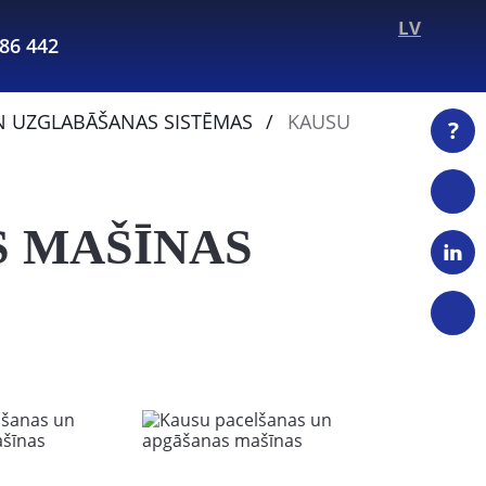
LV
286 442
N UZGLABĀŠANAS SISTĒMAS
KAUSU
?
S MAŠĪNAS