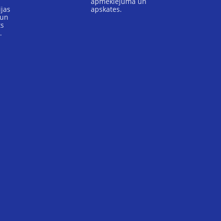
apmeklējuma un
jas
apskates.
 un
ts
s.