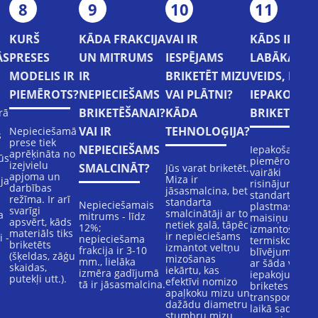
8
9
10
11
KURŠ
KĀDA FRAKCIJA
VAI IR
KĀDS IR
ĀS
PRESES
UN MITRUMS
IESPĒJAMS
LABĀKAIS
MODELIS IR
IR
BRIKETĒT MIZU
VEIDS, KĀ
PIEMĒROTS?
NEPIECIEŠAMS
VAI PLĀTNI?
IEPAKOT
BRIKETĒŠANAI?
KĀDA
BRIKETES?
rā
VAI IR
TEHNOLOĢIJA?
Nepieciešamā
s
prese tiek
NEPIECIEŠAMS
Iepakošanai ir
aprēķināta no
ūs
piemēroti
izejvielu
SMALCINĀT?
Jūs varat briketēt.
vairāki
apjoma un
Miza ir
ja
risinājumi:
darbības
jāsasmalcina, bet
standarta
režīma. Ir arī
standarta
i
Nepieciešamais
plastmasas
svarīgi
smalcinātāji ar to
a
mitrums - līdz
maisiņu
apsvērt, kāds
netiek galā, tāpēc
12%;
izmantošana 
materiāls tiks
ir nepieciešams
 -
nepieciešama
termisko naža
briketēts
izmantot veltņu
frakcija ir 3-10
blīvējumu. Be
(šķeldas, zāģu
mizošanas
mm., lielāka
ar šāda veida
skaidas,
iekārtu, kas
izmēra gadījumā
iepakojumu
putekļi utt.).
efektīvi nomizo
tā ir jāsasmalcina.
briketes
apaļkoku mizu un
transportēšan
dažādu diametru
laikā sadrūp. 
stumbru mizu.