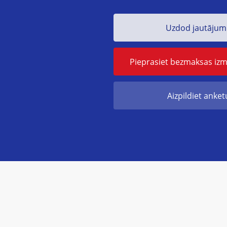
Uzdod jautāju
Pieprasiet bezmaksas iz
Aizpildiet anket