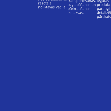
transportēšanas,
iegūtās
ražotāja
uzglabāšanas un
produkci
noliktavas Vācijā.
pārkraušanas
paraugi
izmaksas.
detalizē
pārskat