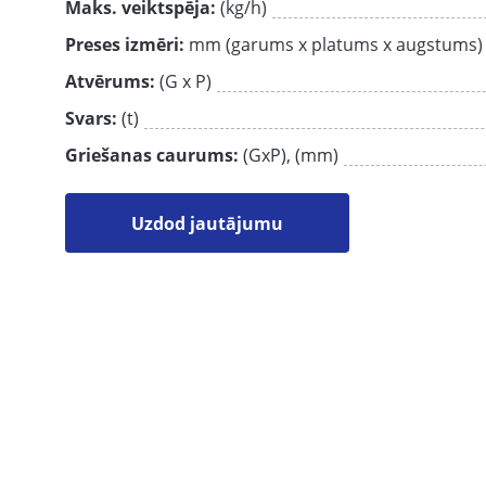
Мaks. veiktspēja:
(kg/h)
Preses izmēri:
mm (garums х platums х augstums)
Atvērums:
(G x P)
Svars:
(t)
Griešanas caurums:
(GхP), (mm)
Uzdod jautājumu