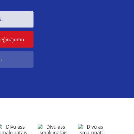
mu
mēģinājumu
u