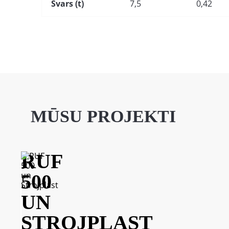
Svars (t)
7,5
0,42
MŪSU PROJEKTI
RUF
UN
500
AST
UN
18. gada
STROJPLAST
, SIA RMP