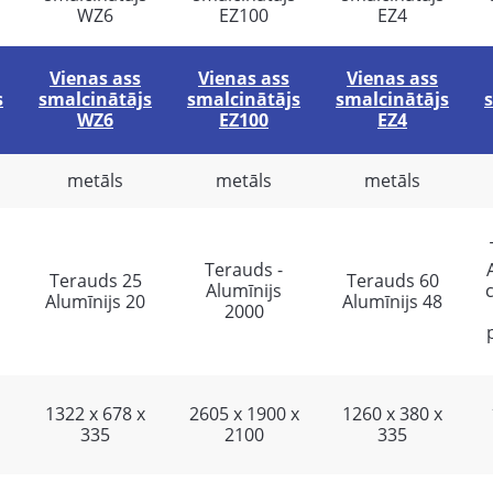
Vienas ass
Vienas ass
Vienas ass
s
smalcinātājs
smalcinātājs
smalcinātājs
WZ6
EZ100
EZ4
metāls
metāls
metāls
Terauds -
Terauds 25
Terauds 60
Alumīnijs
c
Alumīnijs 20
Alumīnijs 48
2000
1322 х 678 х
2605 х 1900 х
1260 х 380 х
335
2100
335