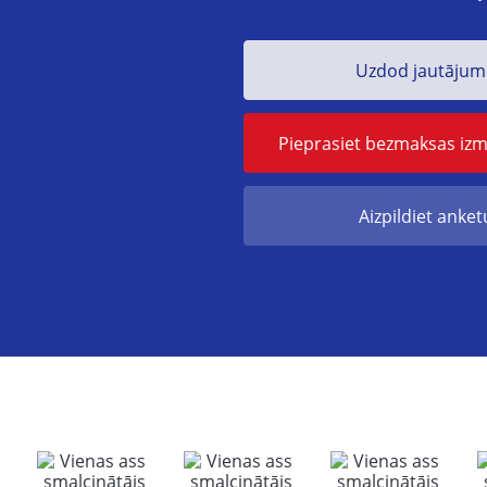
Uzdod jautāju
Pieprasiet bezmaksas iz
Aizpildiet anket