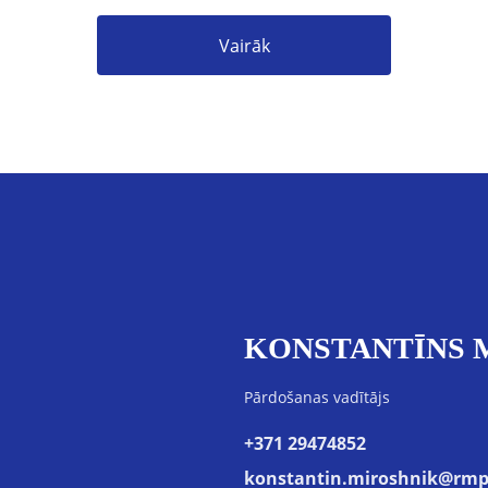
Vairāk
KONSTANTĪNS 
Pārdošanas vadītājs
+371 29474852
konstantin.miroshnik@rmp