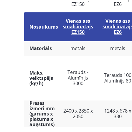
Vienas ass
Vienas ass
smalcinātājs
smalcinātāj
Nosaukums
EZ150
EZ6
Materiāls
metāls
metāls
Terauds -
Мaks.
Terauds 100
Alumīnijs
veiktspēja
Alumīnijs 80
(kg/h)
3000
Preses
izmēri mm
2400 х 2850 х
1248 x 678 x
(garums х
2050
330
platums х
augstums)