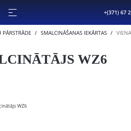
+(371) 67 
U PĀRSTRĀDE
SMALCINĀŠANAS IEKĀRTAS
VIENA
ALCINĀTĀJS WZ6