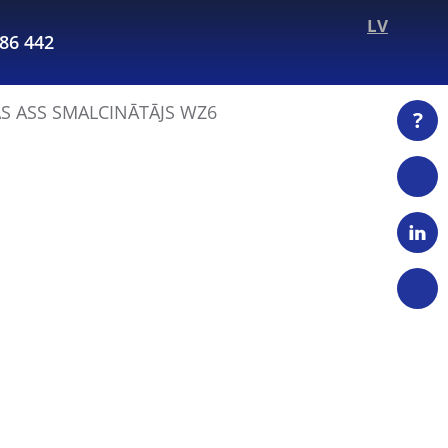
LV
286 442
S ASS SMALCINĀTĀJS WZ6
?