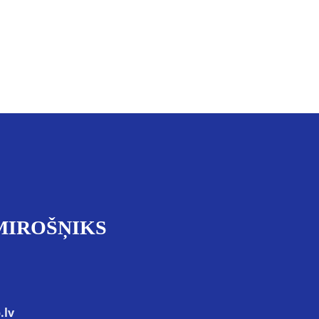
MIROŠŅIKS
.lv