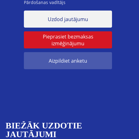
Pārdošanas vadītājs
Uzdod jautājumu
Pieprasiet bezmaksas
izmēģinājumu
Aizpildiet anketu
BIEŽĀK UZDOTIE
JAUTĀJUMI