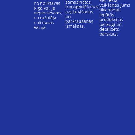
Pēc testa
samazinātas
no noliktavas
veikšanas Jums
transportēšanas,
Rīgā vai, ja
tiks nodoti
uzglabāšanas
nepieciešams,
iegūtās
un
no ražotāja
produkcijas
pārkraušanas
noliktavas
paraugi un
izmaksas.
Vācijā.
detalizēts
pārskats.