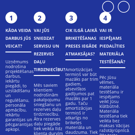
1
2
3
4
KĀDA VEIDA
VAI JŪS
CIK ILGĀ LAIKĀ
VAI IR
K
DARBUS JŪS
SNIEDZAT
BRIKETĒŠANAS
IESPĒJAMS
S
VEICAT?
SERVISU UN
PRESES IEGĀDE
PIEDALĪTIES
B
REZERVES
ATMAKSĀJAS?
MATERIĀLA
P
Uzņēmums
DAĻU
TESTĒŠANĀ?
nodrošina
Amortizācijas
Ir
TIRDZNIECĪBU?
projektēšanas
termiņš var būt
pr
darbus,
Pēc Jūsu
mazāks par trim
ra
iekārtu
vēlmes,
gadiem,
at
Mēs saviem
piegādi, to
materiāla
atsevišķos
sa
klientiem
uzstādīšanu
testēšanu ir
gadījumos pat
ie
nodrošinām
un
iespējams
mazāks par 1
at
pakalpojumu
regulēšanu,
veikt Jūsu
gadu. Taču
iz
sniegšanu un
personāla
klātbūtnē.
amortizācijas
re
rezerves daļu
apmācību,
Materiāla
termiņš ir
vi
tirdzniecību.
iekārtu
testēšana tiek
atkarīgs no
ti
Ātra rezerves
garantijas un
veikta bez
briketes
daļu piegāde
pēcgarantijas
maksas Vācijas
materiāla un
tiek veikta līdz
apkopi.
ražotājrūpnīcā.
daudzuma. Tiek
klienta durvīm